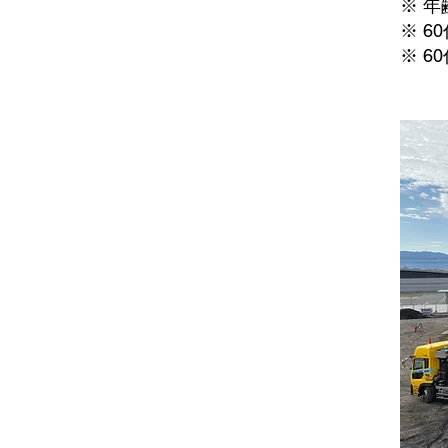
※ 
※ 
※ 