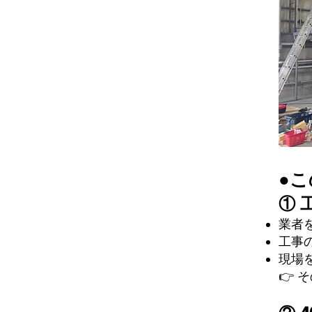
●
① 
業者
工事
現場
👉