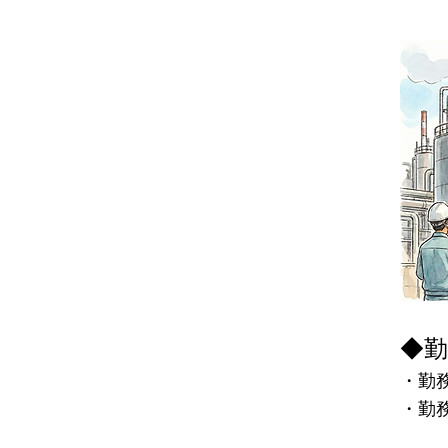
◆勤
​・勤
・勤
※南