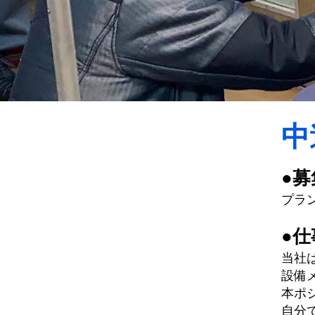
中
●募
プラ
●仕
当社
設備
本ポ
自分