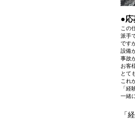
●
この
派手
です
設備
事故
お客
とて
これ
「経
一緒
「
人