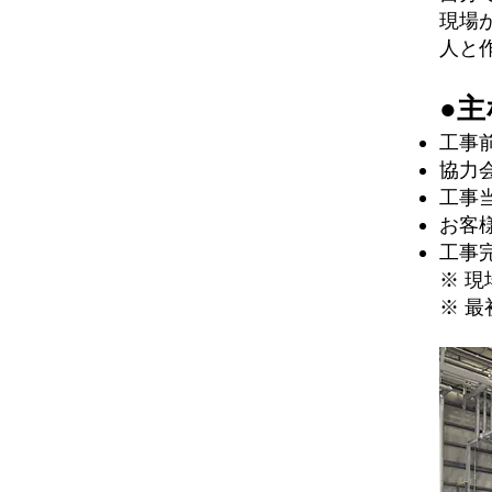
現場
人と
●
工事
協力
工事
お客
工事
※ 
※ 