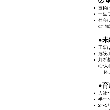
② 
技術
一生
社会
👉
●
未
工事
危険
判断
👉
体力
●
入社
半年
2〜