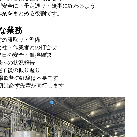
が安全に・予定通り・無事に終わるよう
作業をまとめる役割です。
主な業務
前の段取り・準備
会社・作業者との打合せ
当日の安全・進捗確認
様への状況報告
完了後の振り返り
現場監督の経験は不要です
最初は必ず先輩が同行します