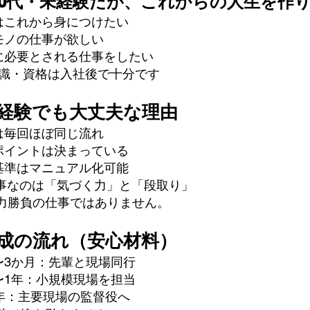
40代・未経験だが、これからの人生を作
はこれから身につけたい
モノの仕事が欲しい
に必要とされる仕事をしたい
 知識・資格は入社後で十分です
経験でも大丈夫な理由
は毎回ほぼ同じ流れ
ポイントは決まっている
基準はマニュアル化可能
大事なのは「気づく力」と「段取り」
勝負の仕事ではありません。
育成の流れ（安心材料）
〜3か月：先輩と現場同行
〜1年：小規模現場を担当
3年：主要現場の監督役へ