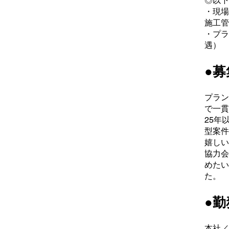
◎以下
・現場
施工管
・プラ
遇）
●募
プラン
で一貫
25年
型案件
嬉しい
協力会
めたい
た。
●
本社／