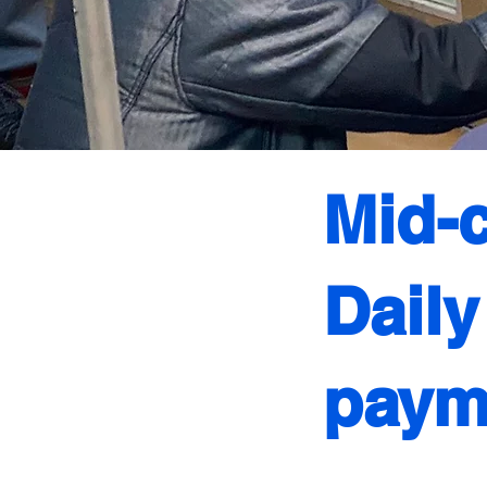
Mid-c
Dail
paym