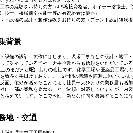
いずれかに該当する方は歓迎します！
工事の経験をお持ちの方（JIS溶接資格者、ボイラー溶接士、
理技士、機械保全技能士等の有資格者は優遇）
ント設備の設計・製作経験をお持ちの方（プラント設計経験者
集背景
ト設備の設計・製作にはじまり、現場工事などの設計・施工・
して対応している当社。大手企業からも信頼をいただいている
以上のまだまだ駆け出しの会社です。化学工場や医薬品工場な
を数多く手掛けており、ここ2年間の業績も順調に伸びていま
反面、依頼が増えたことにより社員一人ひとりの業務量も増加
社に一部の業務を委ねることで依頼に対応していますが、内製
と考えています。そこで今回、新たな仲間を募集することにな
勤務地・交通
大阪府堺市中区田園969-1