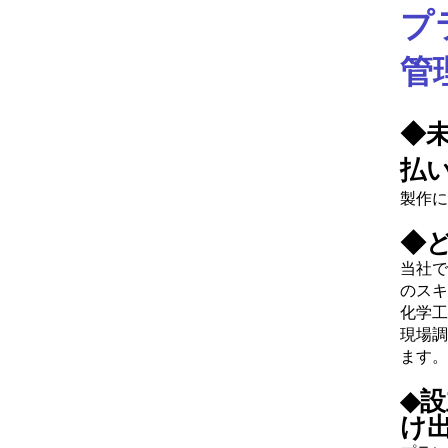
プ
管
◆
払
製作に
◆
当社で
のスキ
化学工
現場調
ます。
◆
け