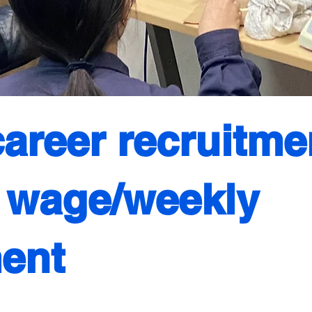
areer recruitme
y wage/weekly
ent