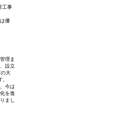
管工事
は優
管理ま
、設立
どの大
す。
。今は
化を進
りまし