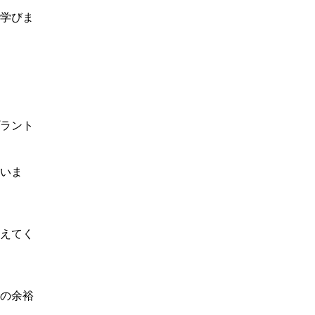
学びま
ラント
いま
えてく
の余裕