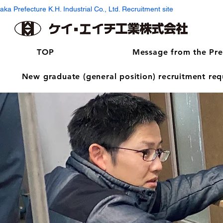
aka Prefecture K.H. Industrial Co., Ltd. Recruitment site
TOP
Message from the Pre
New graduate (general position) recruitment re