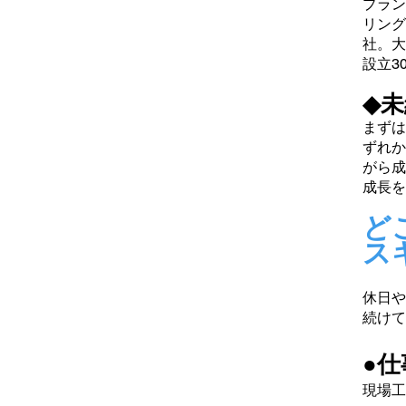
プラン
リング
社。大
設立3
◆
まずは
ずれか
がら成
成長を
ど
ス
休日や
続けて
●仕
現場工