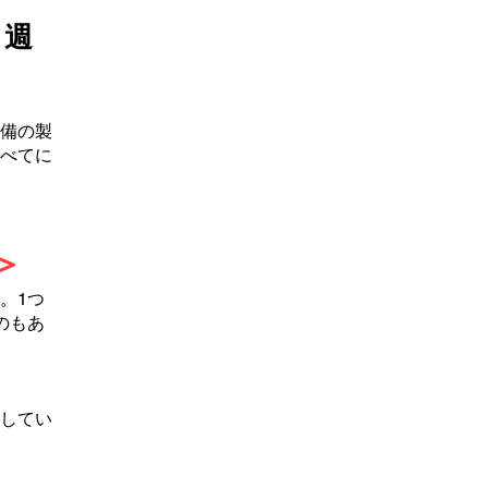
・週
備の製
べてに
＞
。1つ
のもあ
してい