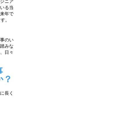
ジニア
いる当
来年で
ます。
事のい
踏みな
、日々
事
か？
に長く