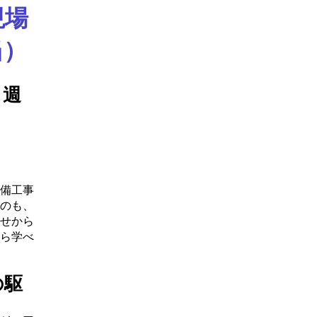
現場
当）
・週
備工事
のも、
せから
ら学べ
の駆