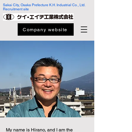
Sakai City, Osaka Prefecture K.H. Industrial Co., Ltd.
Recruitment site
Company website
My name is Hirano, and I am the