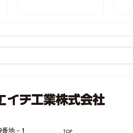
マイナビ転職さんの取材用お
スマ
写真
展示
9番地－1
TOP